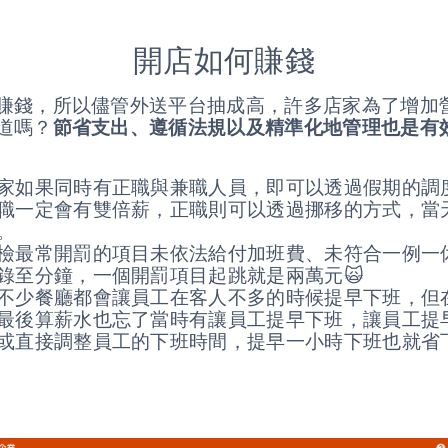
開店如何賺錢
賺錢，所以儘管外送平台抽成高，許多店家為了增加
道嗎？
節省支出、遵循法規以及精準化地管理也是有
家如果同時有正職與兼職人員，即可以透過假期的調
職一定會有雙倍薪，正職則可以透過挪移的方式，當
。
檢最常開罰的項目未依法給付加班費、未符合一例一
錄至分鐘，一個開罰項目起跳就是兩萬元🙀
不少餐廳都會讓員工在客人不多的時候提早下班，但
最後算薪水也忘了當時有讓員工提早下班，讓員工提
或直接調整員工的下班時間，提早一小時下班也就省