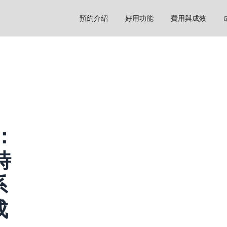
預約介紹
好用功能
費用與成效
：
時
系
成