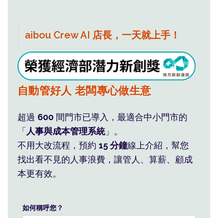
aibou Crew AI 店長，一天就上手！
班表薪水系統算，員工自然服氣
自動管好人 老闆專心做生意
利潤藏在您看不見的 人事浪費
超過
600
間門市已導入，最適合中小門市的
「
人事與成本管理系統
」。
不用大改流程，預約
15 分鐘
線上介紹，幫您
找出看不見的人事浪費，讓管人、算薪、顧成
本更有效。
如何稱呼您？