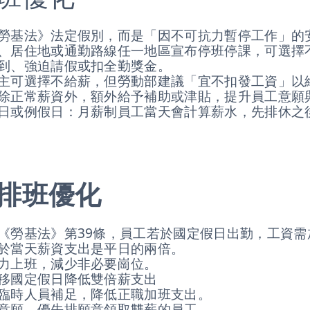
勞基法》法定假別，而是「因不可抗力暫停工作」的
、居住地或通勤路線任一地區宣布停班停課，可選擇
到、強迫請假或扣全勤獎金。
主可選擇不給薪，但勞動部建議「宜不扣發工資」以
除正常薪資外，額外給予補助或津貼，提升員工意願
日或例假日：月薪制員工當天會計算薪水，先排休之
排班優化
《勞基法》第39條，員工若於國定假日出勤，工資需
於當天薪資支出是平日的兩倍。
力上班，減少非必要崗位。
移國定假日降低雙倍薪支出
臨時人員補足，降低正職加班支出。
意願，優先排願意領取雙薪的員工。