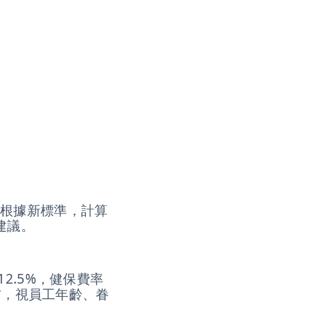
以下根據新標準，計算
建議。
2.5%，健保費率
左右，視員工年齡、眷