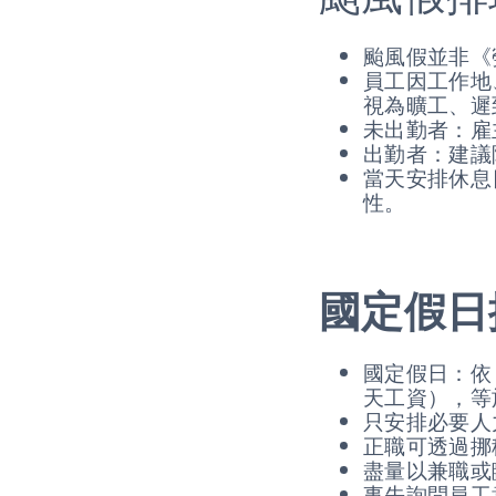
颱風假並非《
員工因工作地
視為曠工、遲
未出勤者：雇
出勤者：建議
當天安排休息
性。
國定假日
國定假日：依
天工資），等
只安排必要人
正職可透過挪
盡量以兼職或
事先詢問員工