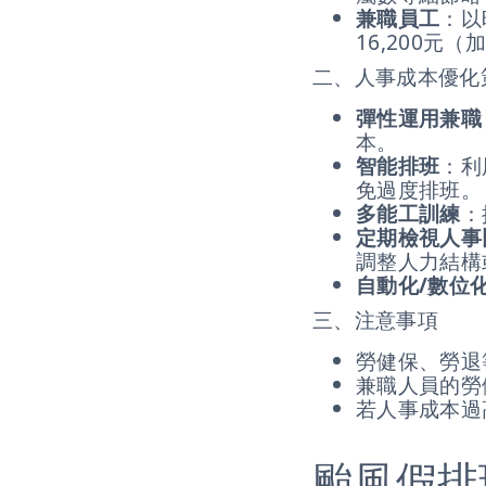
兼職員工
：以
16,200
二、人事成本優化
彈性運用兼職
本。
智能排班
：利
免過度排班。
多能工訓練
：
定期檢視人事
調整人力結構
自動化/數位
三、注意事項
勞健保、勞退
兼職人員的勞
若人事成本過
颱風假排