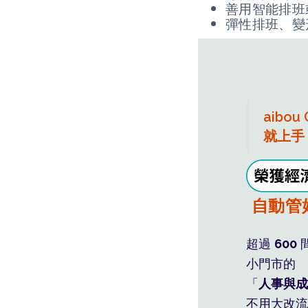
善用智能排班
彈性排班、變
aibou
就上手
班表薪
自動管
利潤藏
超過
600
小門市的
「
人事與成
不用大改