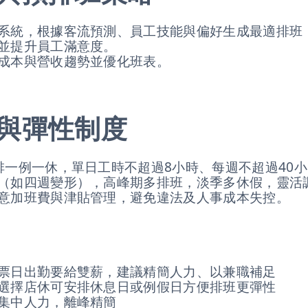
系統，根據客流預測、員工技能與偏好生成最適排班，
並提升員工滿意度。
成本與營收趨勢並優化班表。
與彈性制度
排一例一休，單日工時不超過8小時、每週不超過40
（如四週變形），高峰期多排班，淡季多休假，靈活
意加班費與津貼管理，避免違法及人事成本失控。
票日出勤要給雙薪，建議精簡人力、以兼職補足
選擇店休可安排休息日或例假日方便排班更彈性
集中人力，離峰精簡