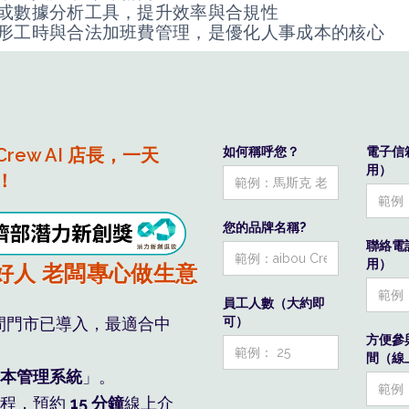
或數據分析工具，提升效率與合規性
形工時與合法加班費管理，是優化人事成本的核心
 Crew AI 店長，一天
如何稱呼您？
電子信
用）
！
您的品牌名稱?
水系統算，員工自然服氣
聯絡電
用）
好人 老闆專心做生意
員工人數（大約即
在您看不見的 人事浪費
可）
間門市已導入，最適合中
方便參
間（線上
本管理系統
」。
流程，預約
15 分鐘
線上介