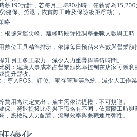
時薪190元計，若每月工時80小時，僅薪資為15,20
元（加勞健保、勞退，依實際工時及保險級距浮動）。
策略
：根據營運尖峰、離峰時段彈性調整兼職人數與工時
用數位工具精準排班，依據每日預估來客數與營業額
提升員工多工能力，減少人力重疊與等待時間。
比例
：建議人事成本占營業額比率控制在店家可獲利
或提升營收。
化
：導入POS、訂位、庫存管理等系統，減少人工作
等費用為法定支出，雇主需依法提撥，不可規避。
健保、勞退提撥比例與正職略有不同，依實際工時與
高，應檢視人力配置、流程效率與兼職運用彈性。
班優化