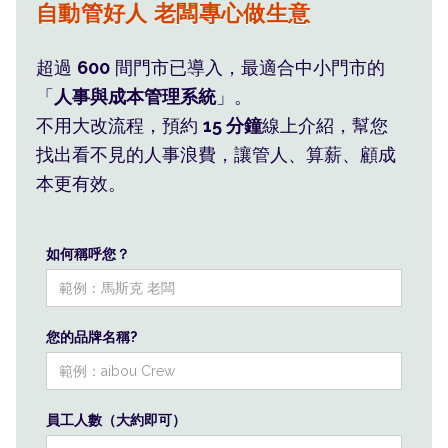
自動管好人 老闆專心做生意
利潤藏在您看不見的 人事浪費
超過
600
間門市已導入，最適合中小門市的
「
人事與成本管理系統
」。
不用大改流程，預約
15 分鐘
線上介紹，幫您
找出看不見的人事浪費，讓管人、算薪、顧成
本更有效。
如何稱呼您？
您的品牌名稱?
員工人數（大約即可）