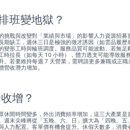
排班變地獄？
的挑戰與改變對「業績與市場」的影響人力資源招募
長期缺工，週休三日是極強的徵才誘因（如雲品履歷暴增
的變形工時與輪班調度。服務品質可能波動。若無足
工時拉長（如每天 10 小時），體力透支可能導致服
升。若要維持每週 7 天營業，需聘請更多兼職或正
體營收潛力增加。
營收增？
眾休閒時間變多，外出消費頻率增加，這三大產業是
。週末尖峰將從「五晚、六、日」擴大為「四晚、五
與人力配置。客單價有機會提升。休假天數多，消費