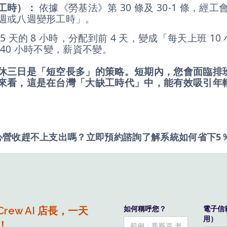
工時）：
依據《勞基法》第 30 條及 30-1 條，經
週或八週變形工時」。
 天的 8 小時，分配到前 4 天，變成「每天上班 10
40 小時不變，薪資不變。
休三日是「短空長多」的策略。短期內，您會面臨排
來看，這是在台灣「大缺工時代」中，能有效吸引年
營收趕不上支出嗎？立即預約諮詢了解系統如何省下5％
 Crew AI 店長，一天
如何稱呼您？
電子信
用）
！