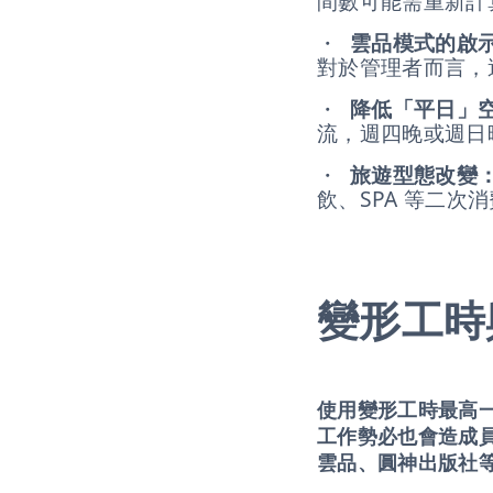
間數可能需重新計
・
雲品模式的啟
對於管理者而言，
・
降低「平日」
流，週四晚或週日
・
旅遊型態改變
飲、SPA 等二次
變形工時
使用變形工時最高
工作勢必也會造成
雲品、圓神出版社