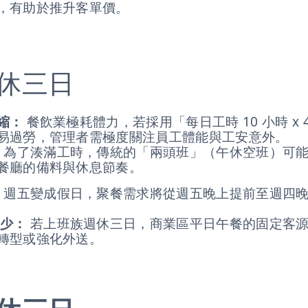
，有助於推升客單價。
週休三日
縮：
餐飲業極耗體力，若採用「每日工時 10 小時 x 
極易過勞，管理者需極度關注員工體能與工安意外。
為了湊滿工時，傳統的「兩頭班」（午休空班）可
餐廳的備料與休息節奏。
週五變成假日，聚餐需求將從週五晚上提前至週四
少：
若上班族週休三日，商業區平日午餐的固定客源會
轉型或強化外送。