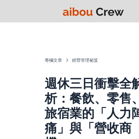
專欄文章
經營管理祕笈
週休三日衝擊全
析：餐飲、零售
旅宿業的「人力
痛」與「營收商