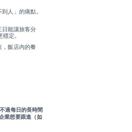
。
不到人」的痛點。
三日能讓旅客分
線更穩定。
夜，飯店內的餐
，不過每日的長時間
企業想要跟進（如