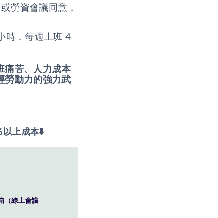
工會或勞資會議同意，
 小時，每週上班 4
班痛苦、人力成本
輕勞動力的強力武
以上成本⬇️
箱（線上會議