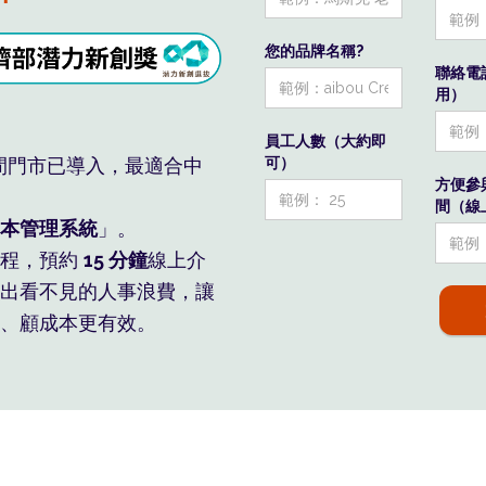
您的品牌名稱?
水系統算，員工自然服氣
好人 老闆專心做生意
聯絡電
用）
在您看不見的 人事浪費
員工人數（大約即
可）
間門市已導入，最適合中
方便參
間（線上
本管理系統
」。
流程，預約
15 分鐘
線上介
出看不見的人事浪費，讓
、顧成本更有效。