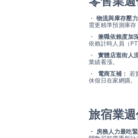
零售業週
・
物流與庫存壓力
需更精準預測庫存
・
兼職依賴度加
依賴計時人員（P
・
實體店逛街人
業績看漲。
・
電商互補：
若
休假日在家網購。
旅宿業週
・
房務人力最吃緊