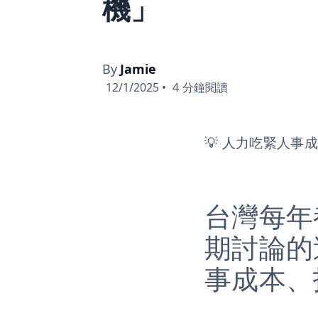
機」
By
Jamie
12/1/2025
•
4
分鐘閱讀
💡 人力吃緊人事
台灣每年
期討論的
事成本、