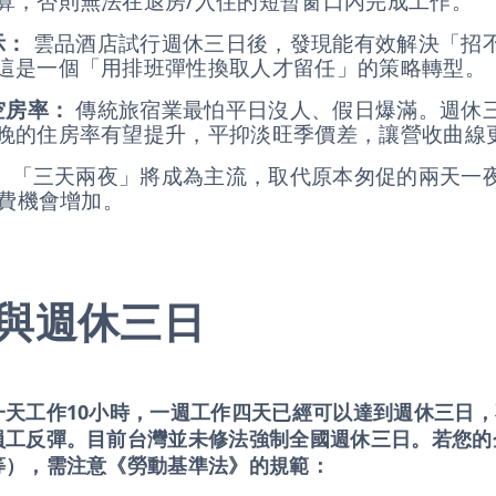
算，否則無法在退房/入住的短暫窗口內完成工作
示：
雲品酒店試行週休三日後，發現能有效解決「招
這是一個「用排班彈性換取人才留任」的策略轉型。
空房率：
傳統旅宿業最怕平日沒人、假日爆滿。週休
晚的住房率有望提升，平抑淡旺季價差，讓營收曲
：
「三天兩夜」將成為主流，取代原本匆促的兩天一
消費機會增加。
與週休三日
一天工作10小時，一週工作四天已經可以達到週休三日
員工反彈。目前台灣並未修法強制全國週休三日。若您的
等），需注意《勞動基準法》的規範：