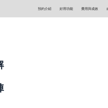
預約介紹
好用功能
費用與成效
解
、
陣