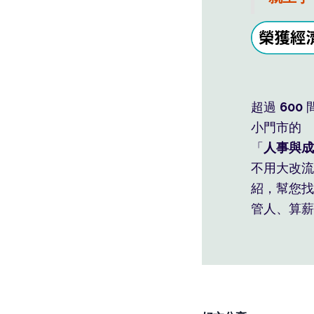
班表薪
自動管
利潤藏
超過
600
小門市的
「
人事與成
不用大改
紹，幫您找
管人、算薪