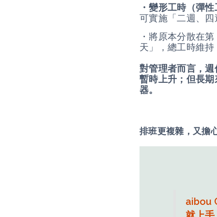
・變形工時（彈性
可實施「二週、四
・將原本分散在第 5
天」，總工時維持 
對管理者而言，週
暫時上升；但長期
器。
排班更複雜，又擔心
aibou
就上手