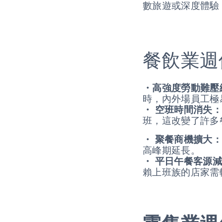
數旅遊或深度體驗
餐飲業
・高強度勞動難壓
時，內外場員工
・
空班時間消失：
班，這改變了許多
・
聚餐商機擴大：
高峰期延長。
・
平日午餐客源減
賴上班族的店家需