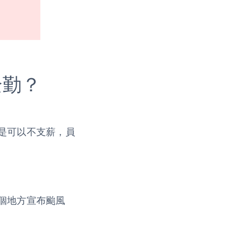
全勤？
勤是可以不支薪，員
一個地方宣布颱風