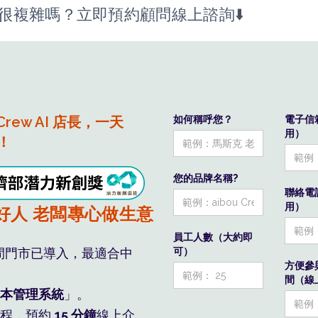
很複雜嗎？立即預約顧問線上諮詢⬇️
 Crew AI 店長，一天
如何稱呼您？
電子信
用）
！
您的品牌名稱?
水系統算，員工自然服氣
聯絡電
用）
好人 老闆專心做生意
員工人數（大約即
在您看不見的 人事浪費
可）
間門市已導入，最適合中
方便參
間（線上
本管理系統
」。
流程，預約
15 分鐘
線上介