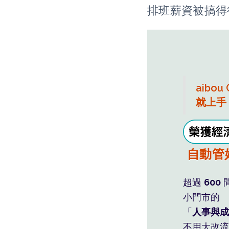
排班薪資被搞得
aibou
就上手
班表薪
自動管
利潤藏
超過
600
小門市的
「
人事與成
不用大改