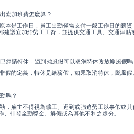
工出勤加班費怎麼算？
如果原本是工作日，員工出勤僅需支付一般工作日的薪
部建議宜加給勞工工資，並提供交通工具、交通津貼
原本已經請特休，遇到颱風假可以取消特休改放颱風假嗎
假並非假的定義，特休是給薪假，如果取消特休，颱風
全勤嗎？
定出勤，雇主不得視為曠工、遲到或強迫勞工以事假或
作、扣發全勤獎金、解僱或為其他不利之處分。