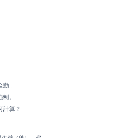
全勤。
強制。
何計算？
發生時（後），雇