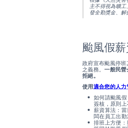
主不得視為曠工
發全勤獎金、解
颱風假薪
政府宣布颱風停班
之義務。
一般民營
拒絕。
使用
適合您的人力
如何請颱風假
簽核，原則上
薪資算法：當
闆在員工出勤
排班上方便：