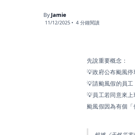
By
Jamie
11/12/2025
•
4
分鐘閱讀
先說重要概念：
💡政府公布颱風
💡請颱風假的員
💡員工若同意來
颱風假因為有個「
根據《天然災害