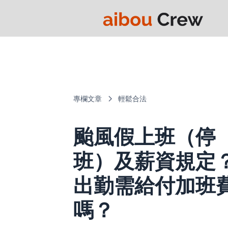
專欄文章
輕鬆合法
颱風假上班（停
班）及薪資規定
出勤需給付加班
嗎？