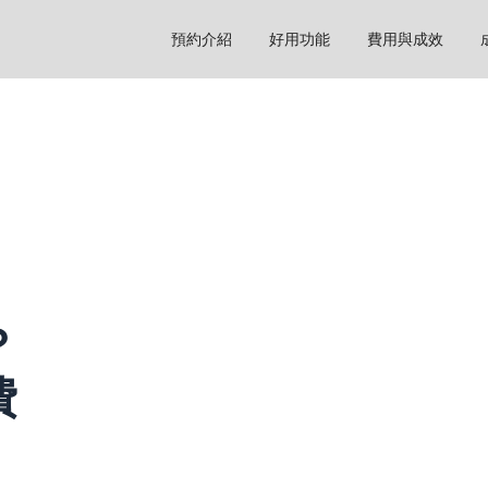
預約介紹
好用功能
費用與成效
？
費