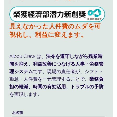
人事管理を仕組みに任せ、現場
見えなかった人件費のムダを可
の手間と不安を減らします。
視化し、利益に変えます。
人事・シフト・人件費をまと
Aibou Crew は、
法令を遵守しながら残業時
め、現場の判断を楽にします。
間を抑え、利益改善につなげる人事・労務管
理システム
です。現場の責任者が、シフト・
勤怠・人件費を一元管理することで、
業務負
担の軽減、時間の有効活用、トラブルの予防
を実現します。
お名前