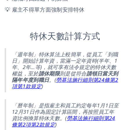
💡 雇主不得單方面強制安排特休
特休天數計算方式
「週年制」特休算法上較簡單，從員工「到職
日」開始計算年資，當滿一定年資時(半年、1
年、2年…等)，就可享有法令規定的特休天數
權益，至於
請休期限
則是從符合
請領日當天到
隔年年度到職日
。(
勞基法施行細則第24條第2
項第1款規定
)
「曆年制」是指雇主和員工約定每年1月1日至
12月31日作為固定計算區間，再按照員工年
資比例換算特休天數。(
勞基法施行細則第24
條第2項第2款規定
)