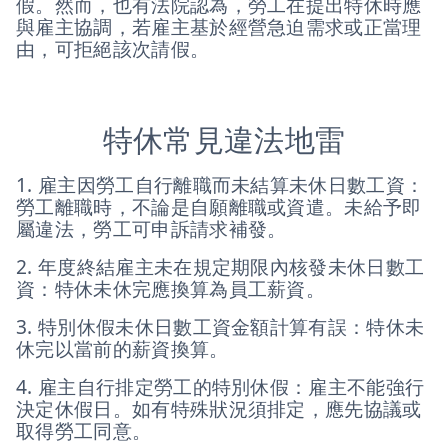
假。然而，也有法院認為，勞工在提出特休時應
與雇主協調，若雇主基於經營急迫需求或正當理
由，可拒絕該次請假。
特休常見違法地雷
1. 雇主因勞工自行離職而未結算未休日數工資：
勞工離職時，不論是自願離職或資遣。未給予即
屬違法，勞工可申訴請求補發。
2. 年度終結雇主未在規定期限內核發未休日數工
資：特休未休完應換算為員工薪資。
3. 特別休假未休日數工資金額計算有誤：特休未
休完以當前的薪資換算。
4. 雇主自行排定勞工的特別休假：雇主不能強行
決定休假日。如有特殊狀況須排定，應先協議或
取得勞工同意。