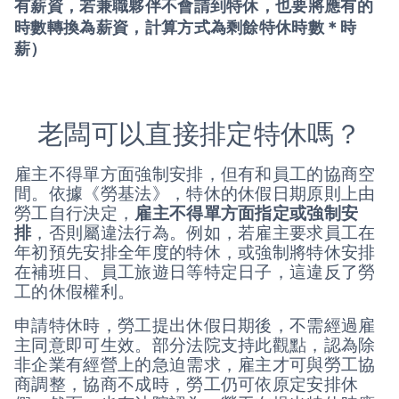
有薪資，若兼職夥伴不會請到特休，也要將應有的
時數轉換為薪資，計算方式為剩餘特休時數＊時
薪）
老闆可以直接排定特休嗎？
雇主不得單方面強制安排，但有和員工的協商空
間。依據《勞基法》，特休的休假日期原則上由
勞工自行決定，
雇主不得單方面指定或強制安
排
，否則屬違法行為。例如，若雇主要求員工在
年初預先安排全年度的特休，或強制將特休安排
在補班日、員工旅遊日等特定日子，這違反了勞
工的休假權利。
申請特休時，勞工提出休假日期後，不需經過雇
主同意即可生效。部分法院支持此觀點，認為除
非企業有經營上的急迫需求，雇主才可與勞工協
商調整，協商不成時，勞工仍可依原定安排休