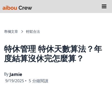
專欄文章
輕鬆合法
特休管理 特休天數算法？年
度結算沒休完怎麼算？
By
Jamie
9/19/2025
•
5
分鐘閱讀