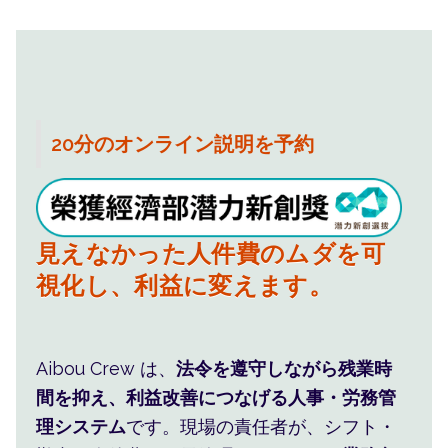
20分のオンライン説明を予約
人事管理を仕組みに任せ、現場
見えなかった人件費のムダを可
の手間と不安を減らします。
視化し、利益に変えます。
人事・シフト・人件費をまと
Aibou Crew は、
法令を遵守しながら残業時
め、現場の判断を楽にします。
間を抑え、利益改善につなげる人事・労務管
理システム
です。現場の責任者が、シフト・