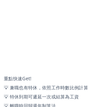
重點快速Get!
💡 兼職也有特休，依照工作時數比例計算
💡 特休到期可遞延一次或結算為工資
💡 離職時回歸週年制算法