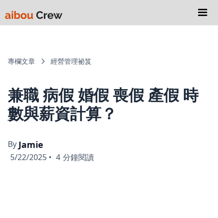
專欄文章
經營管理祕笈
兼職 病假 婚假 喪假 產假 時
數與薪資計算？
By
Jamie
5/22/2025
•
4
分鐘閱讀