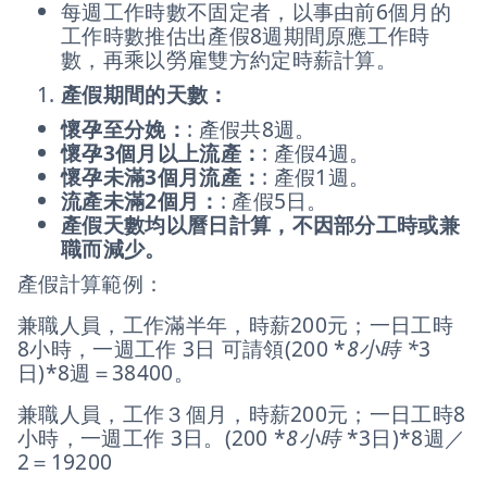
每週工作時數不固定者，以事由前6個月的
工作時數推估出產假8週期間原應工作時
數，再乘以勞雇雙方約定時薪計算。
產假期間的天數：
懷孕至分娩：
: 產假共8週。
懷孕3個月以上流產：
: 產假4週。
懷孕未滿3個月流產：
: 產假1週。
流產未滿2個月：
: 產假5日。
產假天數均以曆日計算，不因部分工時或兼
職而減少。
產假計算範例：
兼職人員，工作滿半年，時薪200元；一日工時
8小時，一週工作 3日 可請領(200 *
8小時 *
3
日)*8週＝38400。
兼職人員，工作３個月，時薪200元；一日工時8
小時，一週工作 3日。(200 *
8小時
*3日)*8週／
2＝19200