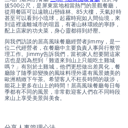
拔500公尺，是屏東當地相當熱門的景觀餐廳，
從用餐區可以遠眺山巒綠林、85大樓，天氣好時
甚至可以看到小琉球，起霧時宛如人間仙境，來
到這裡遠離城市的喧囂，有著山林環繞的寧靜，
配上店家的功夫菜，身心靈都得到紓壓。
與我們訪談的居高風味餐廳經營者Jimmy，是一
位二代經營者，在餐廳中主要負責人事與行整管
理工作。Jimmy告訴我們，當初家人想要開這家
店也是因為想到「難道來到山上只能吃土雞城
嗎？」有別於土雞城，他們更想做出差異化，餐
廳除了隨季節變換的風味料理外還有風景媲美的
歐洲精緻下午茶。希望客人不枉長時間的跋涉，
能花上更多在山上的時間！居高風味餐廳每日每
季都有不同的風景，非常歡迎客人們在不同時段
來山上享受美景與美食。
分享人事管理心法