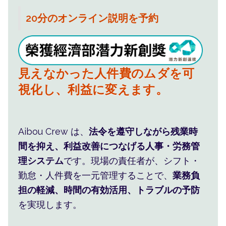
20分のオンライン説明を予約
人事管理を仕組みに任せ、現場
の手間と不安を減らします。
見えなかった人件費のムダを可
視化し、利益に変えます。
人事・シフト・人件費をまと
Aibou Crew は、
法令を遵守しながら残業時
め、現場の判断を楽にします。
間を抑え、利益改善につなげる人事・労務管
理システム
です。現場の責任者が、シフト・
勤怠・人件費を一元管理することで、
業務負
担の軽減、時間の有効活用、トラブルの予防
を実現します。