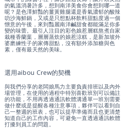
的氣溫消暑許多，想到南洋美食你會想到哪一道
呢？是色澤鮮豔的薑黃雞腿還是香氣濃郁的酸辣
叻沙海鮮鍋，又或是只想點杯飲料甜點度過一個
愜意的午後，來到豔麗南洋鹹甜食都能滿足你多
變的味蕾。最引人注目的彩色娘惹層糕熬煮自家
栽種香蘭葉，層層蒸炊的娘惹涼糕，是新加坡外
婆磨練性子的家傳甜點，沒有額外添加糖與色
素，僅有最天然的美味。
選用aibou Crew的契機
與我們分享的老闆娘馬力主要負責排班以及內外
場管理，在使用的過程中特別喜歡班別可以備註
的功能，不用再透過通訊軟體溝通單一班別需要
做什麼或是提醒各種注意事項，夥伴可以看到自
己一整週的班表，也可以提早準備而且也更清楚
知道自己的工作內容，可避免一直透過通訊軟體
打擾到員工的問題。