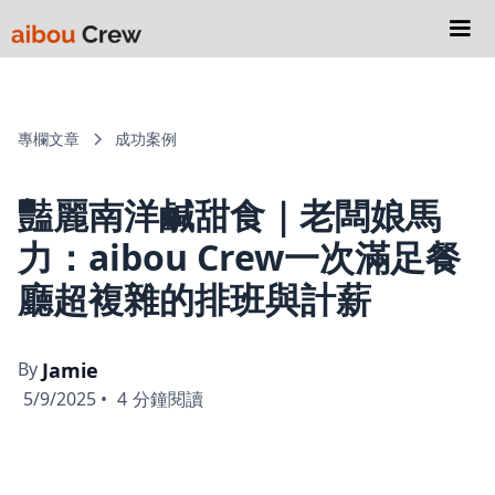
專欄文章
成功案例
豔麗南洋鹹甜食｜老闆娘馬
力：aibou Crew一次滿足餐
廳超複雜的排班與計薪
By
Jamie
5/9/2025
•
4
分鐘閱讀