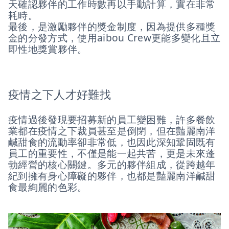
天確認夥伴的工作時數再以手動計算，實在非常
耗時。
最後，是激勵夥伴的獎金制度，因為提供多種獎
金的分發方式，使用aibou Crew更能多變化且立
即性地獎賞夥伴。
疫情之下人才好難找
疫情過後發現要招募新的員工變困難，許多餐飲
業都在疫情之下裁員甚至是倒閉，但在豔麗南洋
鹹甜食的流動率卻非常低，也因此深知鞏固既有
員工的重要性，不僅是能一起共苦，更是未來蓬
勃經營的核心關鍵。多元的夥伴組成，從跨越年
紀到擁有身心障礙的夥伴，也都是豔麗南洋鹹甜
食最絢麗的色彩。