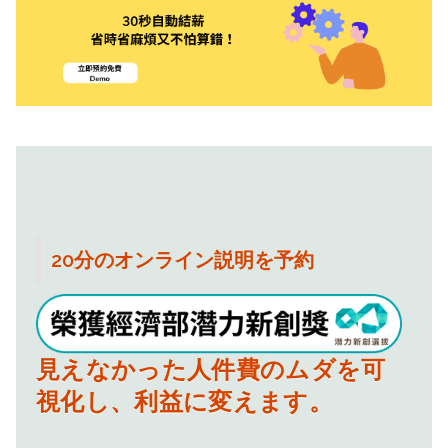
20分のオンライン説明を予約
人事管理を仕組みに任せ、現場
見えなかった人件費のムダを可
の手間と不安を減らします。
視化し、利益に変えます。