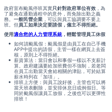
政府宣布颱風停班其實
只針對政府單位有效
，為
了避免在通勤過程中的意外，而免除出勤之義
務。
一般民營企業
，可以與員工協調要不要上
班。但
員工如果決定要請假，僱主不得拒絕。
使用
適合您的人力管理系統
，輕鬆管理員工休假
如何請颱風假：颱風假是由員工在自己手機
APP中提出的請假，主管一樣在網頁上去簽
核，原則上不得拒絕。
薪資算法：當日會以和事假一樣以不支薪計
算。政府建議要給加班費但不強制，若老闆
在員工出勤當天會給相關的津貼，可於結算
薪水時列在「加項」。
排班上方便：與員工說好後，主管也可以將
當天班表刪除，並安排休息日或例假日。等
同於颱風假讓員工放假，之後也可以更彈性
排班！