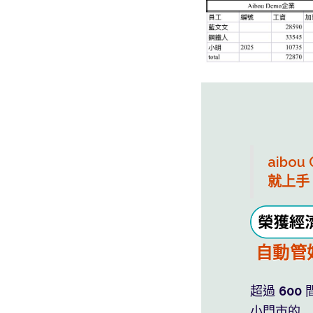
aibou
就上手
班表薪
自動管
利潤藏
超過
600
小門市的