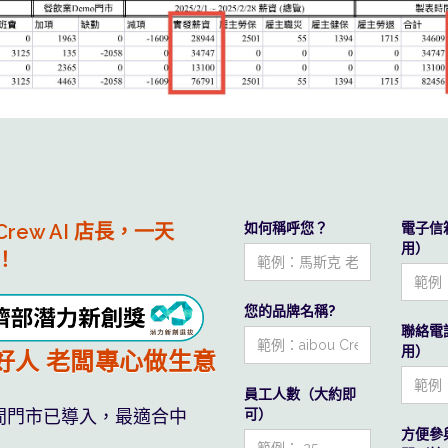
 Crew AI 店長，一天
如何稱呼您？
電子信
用）
！
您的品牌名稱?
水系統算，員工自然服氣
聯絡電
用）
好人 老闆專心做生意
員工人數（大約即
在您看不見的 人事浪費
可）
間門市已導入，最適合中
方便參