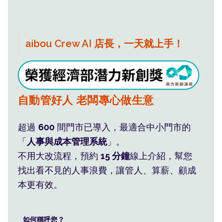
aibou Crew AI 店長，一天就上手！
班表薪水系統算，員工自然服氣
自動管好人 老闆專心做生意
利潤藏在您看不見的 人事浪費
超過
600
間門市已導入，最適合中小門市的
「
人事與成本管理系統
」。
不用大改流程，預約
15 分鐘
線上介紹，幫您
找出看不見的人事浪費，讓管人、算薪、顧成
本更有效。
如何稱呼您？