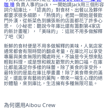
咖 啡
負責人事的Jack，一開始請Jack用三個形容
詞介紹庫比，「認真的」對食材、出餐以及夥伴
都要求很多細節，「熱情的」老闆一開始是餐飲
門外漢，從新菜色到擴張新的店面都花了許多心
思，（小秘密：聽說今年庫比還有籌劃第4家店
的新計畫喔），「美味的」：這就不用多做解釋
了吧（笑）
新鮮的食材便是不用多做解釋的美味，人氣店家
通常都會有限時間的翻桌考量，在庫比可以享受
專屬與美食無限的獨處時光，不論是今天想來點
輕鬆料理，或是想和親友歡聚的大飽口福，在庫
比都能滿足你多樣的味蕾。除了美食的享受外，
最特別的是能在庫比學畫畫！除了美食帶來的滿
足，還能享有藝術的薰陶，帶來一場生心理的絕
妙體驗，來到庫比，生活擁有多種無限可能。
為何選用Aibou Crew