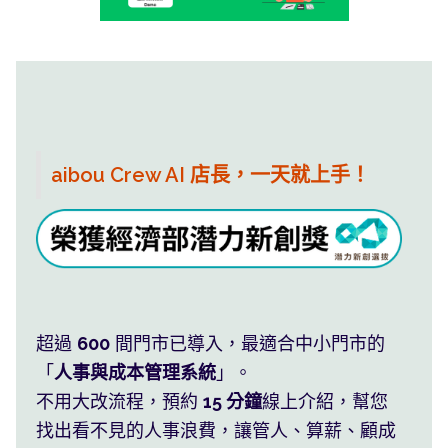
aibou Crew AI 店長，一天就上手！
班表薪水系統算，員工自然服氣
利潤藏在您看不見的 人事浪費
自動管好人 老闆專心做生意
超過
600
間門市已導入，最適合中小門市的
「
人事與成本管理系統
」。
不用大改流程，預約
15 分鐘
線上介紹，幫您
找出看不見的人事浪費，讓管人、算薪、顧成